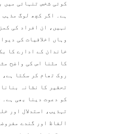
کوئی شخص تنہائی میں بھ
ہے۔ اگر کچھ لوگ مذہب 
نہیں، ان افراد کی کمز
وہاں اخلاقیات کی دیوا
خاندان کے ادارے کا بک
کا مٹنا اس کی واضح مث
روک تھام کر سکتا ہے، ب
تحقیر کا نشانہ بنانا 
کو دعوت دینا بھی ہے۔ ج
تہذیب، استدلال اور خل
الفاظ اور گندے مفروضو