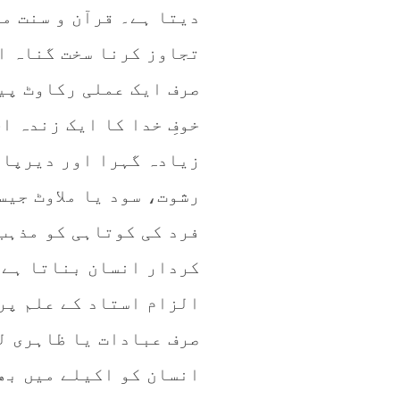
دیتا ہے۔ قرآن و سنت می
تجاوز کرنا سخت گناہ ا
صرف ایک عملی رکاوٹ پی
خوفِ خدا کا ایک زندہ ا
زیادہ گہرا اور دیرپا 
رشوت، سود یا ملاوٹ جیس
فرد کی کوتاہی کو مذہب
کردار انسان بناتا ہے۔
الزام استاد کے علم پر
صرف عبادات یا ظاہری ل
انسان کو اکیلے میں بھی