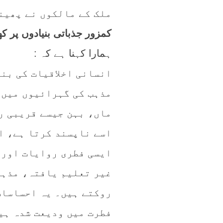
ملک کے مالکوں نے پھینک
کمزور جذباتی بنیادوں پر ک
ہمارا کہنا ہے کہ :
انسانی اخلاقیات کی بن
مذہب کی گہرائیوں میں 
ماں، بہن جیسے قریبی ر
اسے ناپسند کرتا ہے، ا
ایسی فطری روایات اور 
غیر تعلیم یافتہ، مذہب
روکتے ہیں۔ یہ احساسات
فطرت میں ودیعت شدہ ہیں