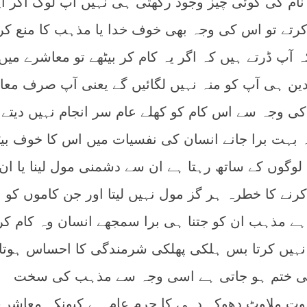
نام کی کوئی چیز وجود رکھتی ہی نہیں آپ لوگ اگر اپ
ے تو اس کی وجہ بھی خوف خدا یا مذہب کا منع کرنا
پ ڈرتے ہیں کہ اگر یہ کام کر بیٹھے تو معاشرے میں 
دین ہی آپ کو منہ نہیں لگائیں گے یعنی آپ صرف مع
کی وجہ سے اس کام کو کھلے عام سر انجام نہیں دیتے
بہت برا جانے انسان کی نفسیات میں اس کا خوف بیٹ
لوگوں کے ساتھ رہتا ہے ان سے دشمنی مول لینا یا ان
کرنے کا خطرہ ہر گز مول نہیں لیتا اور جن کاموں کو
اہے مذہب ان کو جتنا ہی برا سمجھے انسان وہ کام کر
ہیں کرتا بس ہلکی پھلکی شرمندگی کا احساس ہوتا
 بھی ختم ہو جاتی ہے اسی وجہ سے مذہب کی سخت
وت ملاوٹ دھوکہ دہی کا جرم عام ہے کیونکہ معاشرے