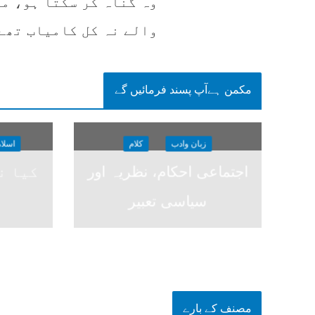
وہ گناہ کر سکتا ہو، مگ
والے نہ کل کامیاب تھے
مکمن ہےآپ پسند فرمائیں گے
زبان وادب
کلام
اسلا
اجتماعی احکام، نظریہ اور
کیا نظ
سیاسی تعبیر
مصنف کے بارے