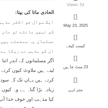
Views:
53
الحادی ماتا کی بپتا:
ایک سوال جو اکثر مذہب
May 23, 2025
کو نہیں مانتے تو ماں 
مسلمان یہ سمجھتے ہیں 
کمنت کیجے
ان کو مذہب نے روکا ہے 
اگر مسلمانوں کے اندر اتن
23 منٹ چاہیں
لیتے ہیں ملاوٹ کیوں کرتے 
کرتے ہیں یہاں تک کہ سود 
زیادہ بڑا گناہ ہے وہ کیوں 
شئیر کریں
کیا مذہب اور خوف خدا آپ 