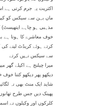
اکثریت یہ جرم کرتی ہے اس 
ماں بہن سے سیکس کو کیونک
مذہبی ہو چاہے ایتھیسٹ) 
خوف معاشرے کا ہوتا ہے بد
کرتے ہوئے کریڈٹ لینے کی
سے سیکس نہیں کرتے
میرا چیلنج ہے اکیلے گھر م
دیکھو پھر دیکھو کتنا خوف خد
شاید ایک منٹ بھی نہ لگائ
پھینک دیں جس طرح تھانوں 