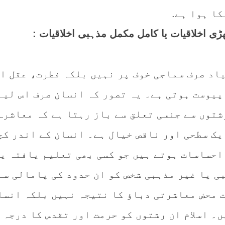
ا ہوا ہے.
ھڑی اخلاقیات یا کامل مکمل مذہبی اخلاقیات :
یاد صرف سماجی خوف پر نہیں بلکہ فطرت، عقل ا
پیوست ہوتی ہے۔ یہ تصور کہ انسان صرف اس لیے
شتوں سے جنسی تعلق سے باز رہتا ہے کہ معاشرہ
یک سطحی اور ناقص خیال ہے۔ انسان کے اندر کچ
احساسات ہوتے ہیں جو کسی بھی تعلیم یافتہ ی
ی یا غیر مذہبی شخص کو ان حدود کی پامالی سے
 محض معاشرتی دباؤ کا نتیجہ نہیں بلکہ انسا
۔ اسلام ان رشتوں کو حرمت اور تقدس کا درجہ