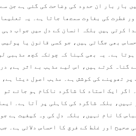
ں بار بار ان حدود کی وضاحت کی گئی ہے جن سے
ور فطرت کی بغاوت سمجھا جاتا ہے۔ یہ تعلیمات
دا کرتی ہیں بلکہ انسان کے دل میں جواب دہی 
حساس بھی جگاتی ہیں، جو کسی قانون یا پولیس 
ہوتا ہے۔ یہ بھی کہنا کہ چونکہ کچھ مذہبی لو
ے گناہ کرتے ہیں، اس لیے مذہب بے اثر ہے، در
 پر تھوپنے کی کوشش ہے۔ مذہب اصول دیتا ہے،
 اگر ایک استاد کا شاگرد ناکام ہو جائے تو
 نہیں، بلکہ شاگرد کی کاہلی پر آتا ہے۔ ایما
باس کا نام نہیں، بلکہ دل کی وہ کیفیت ہے جو
 صحیح اور غلط کے فرق کا احساس دلاتی ہے۔ جب