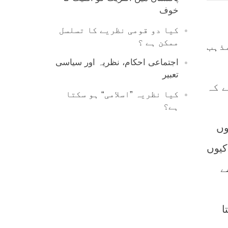
خوف
کیا دو قومی نظریے کا تسلسل
ممکن ہے ؟
ذہب
اجتماعی احکام، نظریہ اور سیاسی
تعبیر
 کہ
کیا نظریہ ”اسلامی“ ہو سکتا
ہے؟
وں
کیوں
ے
ا