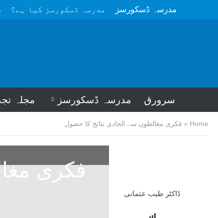
مدرسہ ڈسکورسز
مدرسہ ڈسکورسز کیا ہے؟
م
سرورق
مدرسہ ڈسکورسز
مجلہ تجد
Home
»
فکری مغالطوں سے الحادی نتائج کا حصول
فکری مغال
ڈاکٹر طیب عثمانی