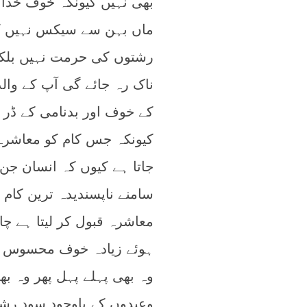
بھی نہیں کیونکہ خوف خدا 
ماں بہن سے سیکس نہیں کرت
رشتوں کی حرمت نہیں بلکہ آ
ناک رہ جائے گی آپ کے وال
کے خوف اور بدنامی کے ڈر 
کیونکہ جس کام کو معاشرہ 
جاتا ہے کیوں کہ انسان جن 
سامنے ناپسندیدہ ترین کام 
معاشرہ قبول کر لیتا ہے چ
ہوئے زیادہ خوف محسوس ن
وہ بھی پہلے پہل پھر وہ
وعیدوں کے باوجود سود رش