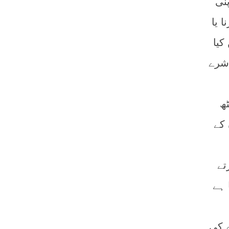
نی
 یا
کیا
اشرے
ھ
 کے
تے
 ہے
 کی