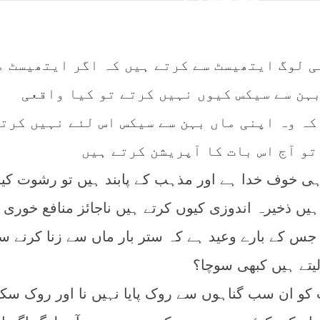
ی لوگ ایتھیسٹ سے کرتے ہیں کہ اگر ایتھیسٹ م
بہن سے سیکس کیوں نہیں کرتے تو کیا واقعی
کہ وہ اپنی ماں بہن سے سیکس اس لئے نہیں کرتے
تو آج اس بات کا آپریشن کرتے ہیں
ا ہی خوف خدا ہے اور مذہب کے پابند ہیں تو رشوت کی
ہیں ذخیرہ اندوزی کیوں کرتے ہیں ناجائز منافع خوری 
جس کے بارے وعید ہے کہ ستر بار ماں سے زنا کرنے س
لیتے ہیں کبھی سوچا؟
کو ان سب گناہوں سے روک پایا نہیں نا اور روک سکت