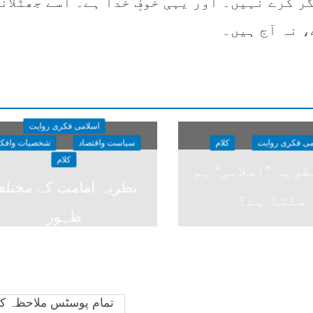
ر کرے نہیں۔ اور یہی خوفِ خدا ہے۔ اسے جھٹلان
، نہ آج ہیں۔
اسلامی فکری روایت
می فکری روایت
کلام
سیاست واقتصاد
شخصیات وافکا
کلام
ریہ ”اسلامی“ ہو
نظریہ امامت کے مختل
سکتا ہے؟
ظہور
تمام پوسٹس ملاحظہ ک