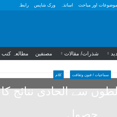
وضوعات اور مباحث
اساتذہ
ورک شاپس
رابطہ
ید
شذرات/ مقالات
مصنفین
مطالعہ کتب
سماجیات / فنون وثقافت
کلام
طوں سے الحادی نتائج کا
حصول