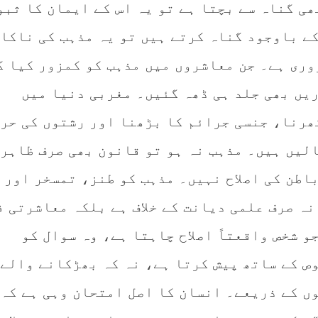
ی گناہ سے بچتا ہے تو یہ اس کے ایمان کا ثبو
کے باوجود گناہ کرتے ہیں تو یہ مذہب کی ناکا
وری ہے۔ جن معاشروں میں مذہب کو کمزور کیا گ
ریں بھی جلد ہی ڈھہ گئیں۔ مغربی دنیا میں
ھرنا، جنسی جرائم کا بڑھنا اور رشتوں کی حر
الیں ہیں۔ مذہب نہ ہو تو قانون بھی صرف ظاہر
اطن کی اصلاح نہیں۔ مذہب کو طنز، تمسخر اور
نہ صرف علمی دیانت کے خلاف ہے بلکہ معاشرتی ف
و شخص واقعتاً اصلاح چاہتا ہے، وہ سوال کو
وص کے ساتھ پیش کرتا ہے، نہ کہ بھڑکانے والے
ں کے ذریعے۔ انسان کا اصل امتحان وہی ہے کہ 