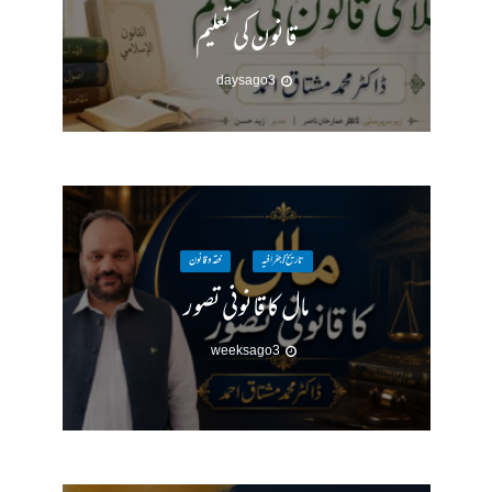
قانون کی تعلیم
3 days ago
تاریخ / جغرافیہ
فقہ وقانون
مال کا قانونی تصور
3 weeks ago