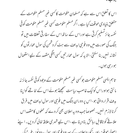
اس کا تعلق اس سے ہے کہ مسلمان حکومت کا کسی غیر مسلم حکومت کے
متعلق بنیادی موقف کیا ہے۔ اگر مسلم حکومت کسی غیر مسلم حکومت کو فی
نفسہ جائز تسلیم کرتی ہے اور اس کے ساتھ اس کے سفارتی تعلقات ہیں تو
جنگ کی صورت میں وہ فوجی اہداف سے ہٹ کر دشمن کی سول عمارتوں کو
نشانہ نہیں بنا سکتی، الا یہ کہ سول عمارتیں کسی جنگی مقصد کے لیے استعمال
ہو رہی ہوں۔
تاہم ایسی مسلم حکومت جو کسی غیر مسلم حکومت کے وجود کو فی نفسہ جائز نہ
مانتی ہو اور اس کو ایک غاصب ریاست سمجھتے ہوئے اس کے خاتمے کو اپنا
ہدف قرار دیتی ہو، اس پر دوران جنگ میں فوجی اور سول اہداف میں فرق
کرنا لازم نہیں۔ خصوصاً جب وہ یہ اعلان بھی کر دے کہ حملوں کا مقصد اس
علاقے کو ناقابل رہائش بنا دینا ہے، اس لیے شہری علاقہ خالی کر دیں۔ اپنے
اصولی موقف اور مذکورہ اعلان کے بعد وہ فوجی اور سول، دونوں طرح کی