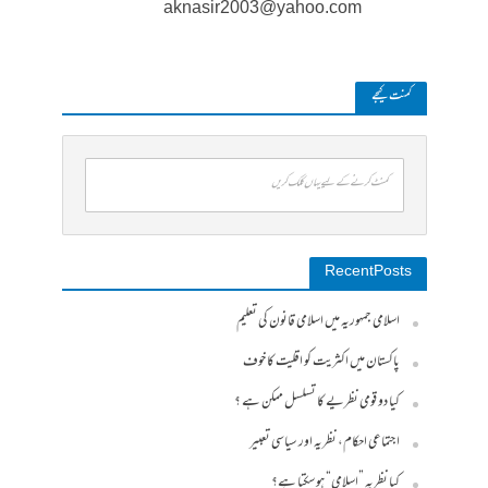
aknasir2003@yahoo.com
کمنت کیجے
کمنٹ کرنے کے لیے یہاں کلک کریں
Recent Posts
اسلامی جمہوریہ میں اسلامی قانون کی تعلیم
پاکستان میں اکثریت کو اقلیت کا خوف
کیا دو قومی نظریے کا تسلسل ممکن ہے ؟
اجتماعی احکام، نظریہ اور سیاسی تعبیر
کیا نظریہ ”اسلامی“ ہو سکتا ہے؟