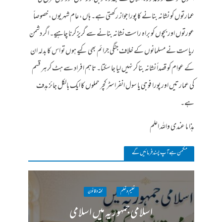
عمارتوں کو نشانہ بنانے کا پورا جواز رکھتی ہے۔ ہاں، عام شہریوں، خصوصاً
عورتوں اور بچوں کو براہ راست نشانہ بنانے سے گریز کرنا چاہیے۔ اگر دشمن
ریاست نے مسلمانوں کے خلاف جنگی جرائم بھی کیے ہوں تو اس کا بدلہ ان
کے عوام کو قصداً نشانہ بنا کر نہیں لیا جا سکتا۔ تاہم افراد سے ہٹ کر ہر قسم
کی عمارتیں اور پورا فوجی یا سول انفراسٹرکچر حملوں کا ایک بالکل جائز ہدف
ہے۔
ہذا ما عندی واللہ اعلم
مکمن ہےآپ پسند فرمائیں گے
تعلیم و تعلم
فقہ وقانون
اسلامی جمہوریہ میں اسلامی