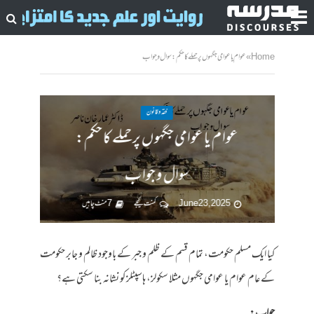
Home
»
عوام یا عوامی جگہوں پر حملے کا حکم: سوال و جواب
فقہ وقانون
عوام یا عوامی جگہوں پر حملے کا حکم:
سوال و جواب
June 23, 2025
کمنت کیجے
7 منٹ چاہیں
کیا ایک مسلم حکومت، تمام قسم کے ظلم و جبر کے باوجود ظالم و جابر حکومت
کے عام عوام یا عوامی جگہوں مثلا سکولز، ہاسپٹلز کو نشانہ بنا سکتی ہے؟
جواب: