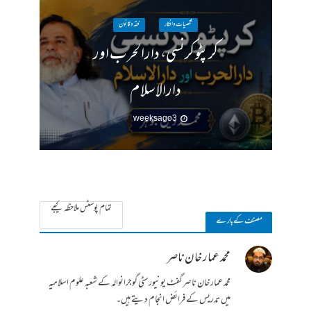
شخصیات وافکار
فقہ وقانون
کرپٹو کرنسی، دارالحرب اور
دارالاسلام
3 weeks ago
تمام پوسٹس ملاحظہ کیجے
مصنف کے بارے
محمد عمار خان ناصر
محمد عمار خان ناصر گفٹ یونیورسٹی گوجرانوالہ کے شعبہ علوم اسلامیہ
میں تدریس کے فرائض انجام دیتے ہیں۔