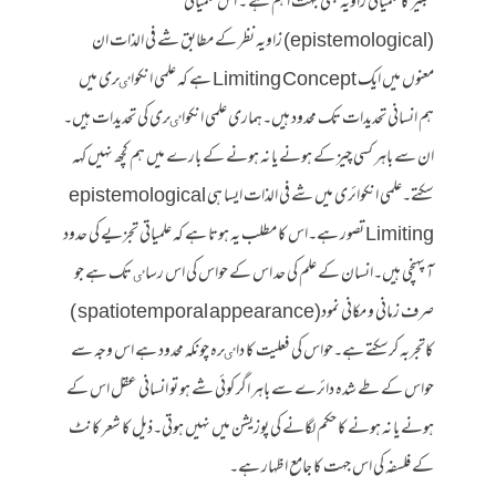
تعبیر کا علمیاتی زاویہ بھی بہت اہم ہے ۔ اس علمیاتی
(epistemological) زاویہ نظر کے مطابق شے فی الذات ان
معنوں میں ایک Limiting Concept ہے کہ علمی انکواٸری میں
ہم انسانی تحدیدات تک محدود ہیں۔ہماری علمی انکواٸری کی تحدیدات ہیں۔
ان سے باہر کسی چیز کے ہونے یا نہ ہونے کے بارے میں ہم کچھ نہیں کہہ
سکتے۔علمی انکوائری میں شے فی الذات ایسا ہی epistemological
Limiting تصور ہے۔اس کا مطلب یہ ہوتا ہے کہ علمیاتی تجزیے کی حدود
آ پہنچی ہیں۔انسان کے علم کی حد اس کے حواس کی اس رساٸ تک ہے جو
صرف زمانی و مکانی نمود(spatiotemporal appearance )
کاتجربہ کرسکتے ہے۔حواس کی فعلیت کا داٸرہ چونکہ محدود ہے اس وجہ سے
حواس کے طے شدہ دائرے سے باہر اگر کوئی شے ہو تو انسانی عقل اس کے
ہونے یا نہ ہونے کا حکم لگانے کی پوزیشن میں نہیں ہوتی۔ذیل کا شعر کانٹ
کے فلسفہ کی اس جہت کا جامع اظہار ہے۔