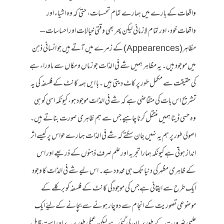
واقعات کے بارے میں ہمارے تمام تحسسات، حتیٰ کہ وہ اشیاء اور
واقعات خود، اور تمام لازمانی لیکن پھر بھی وقتی خیالات اور احساسات –
مظاہر(Appearences) کے زمرے میں آتے ہیں جو انسانی ذہن
میں موجود ہیں۔ یہ مظاہر ہمیں شے فی الذات جو زماں و مکاں سے ماوراء ہے
کی حقیقت سے مکمل طور پر کاٹ دیتی ہیں ۔با ایں ہمہ کانٹ کے فلسفہ کی یہ
تشریح اس بات کی متقاضی ہے کہ شے فی الذات موجود ہو، کیونکہ اسی کو ہی
وہ حسی ڈیٹا ہمیں منتقل کرنا چاہیے جس سے ہم ظاہری صورت بناتے ہیں۔
اصولی طور پر ہم یہ نہیں جان سکتے کہ شے فی الذات ہمارے حواس پر کیسے اثر
انداز ہوتی ہے کیونکہ ہمارا تجربہ اور علم صرف ذہنوں کے ذریعے اور اس
کے ظاہری مظہرکی دنیا تک ہی محدود ہے۔ اس لیے شے فی الذات کا وجود
ایک طرح سے ایقانی ہےجس کی موجودگی کانٹ کے فلسفہ کو برکلے کے
موضوعی تصوریت کے انجام سے دوچار ہونے سے بچانے کےلیۓ ایک
علمی ضرورت کے طورپر مان لی گئی ہے لیکن عملی طور پر یہ براہ راست قابل