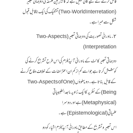
قائل کرنے کے لیے کافی نہیں ہے کہ کانٹٸین فلسفہ کی دوجہانی تعبیر
(Two-World Interretation) تشکیک کی ایک ناقابلِ قبول
شکل سے مبرا ہے۔
٢۔ماورائی تصوریت کی دو جہاتی تعبیر(Two-Aspects
Interpretation)
دو جہاتی تعبیر کانٹ کے ماورائی آئیڈیلزم کی اس طرح تشریح کرنے کی
کوشش کرتا ہے جو اسے کم از کم ان اعتراضات کے خلاف دفاع کرنے
کے قابل بناتا ہے۔دو پہلوؤں (Two-Aspects of One
Being)کے نظریہ کا ایک زاویہ مابعد الطبیعیاتی
(Metaphysical)ہے اور دوسرا
علمیاتی(Epistemological) ہے۔
اس تعبیر و تشریح کے مطابق ماورائی آئیڈیلزم اشیاء کو دو