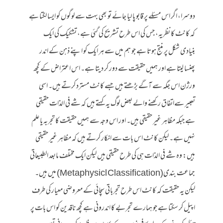
دوسرا، اگر اس مسئلے پر قابو پا لیا جائے تو بھی بہت سے لوگوں کو ایسا لگتا ہے
کہ کانٹ کا نظریہ، جس کی اس طرح تشریح کی گئی ہے، تشکیک کی ایک
بنیادی شکل پر منتج ہوتا ہے جو ہم میں سے ہر ایک کو اپنے ذہن کے اندر
پھنسا لیتا ہے اور ہمیں حقیقت سے دور کر دیتا ہے۔ اس اعتراض کے کچھ
ورژن اس جگہ سے آگے بڑھتے ہیں جسے کانٹ مسترد کرتے ہیں۔ اسی
تعبیر سےاتفاق رکھنے والے بعض لوگ یہ کہتے ہیں کہ شے فی الذات حقیقی
ہے جبکہ مظاہر غیر حقیقی ہیں۔ اور اس وجہ سے ہمیں حقیقت کا تجربہ یا علم
نہیں ہے۔ لیکن کانٹ اس بات سے انکار کرتے ہیں کہ مظاہر غیر حقیقی
ہیں: وہ شے فی الذات ہی کی طرح حقیقی ہیں لیکن ایک مختلف مابعد الطبیعاتی
جماعت بندی(Metaphysicl Classification) میں ہیں۔
لیکن یہ حقیقت کہ کانٹ اس طرح تجرباتی سچائی کے معروضی معیار کی طرف
اپیل کر سکتا ہے جو ہمارے تجربے کا اندرونی ہے کچھ ناقدین کو اس بات پر