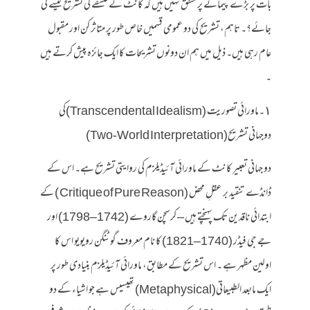
بات پر بڑے پیمانے پر متفق نہیں ہیں کہ کانٹ کے فلسفے کی تشریح کیسے کی
جائے؟۔ تاہم، تشریح کی دو عمومی قسمیں خاص طور پر متاثر کن اور مقبول
عام رہی ہیں۔ ذیل میں ہم ان دونوں تشریحات کا ایک جائزہ پیش کرتے ہیں
۔
١۔ماورائی تصوریت (Transcendental Idealism)کی
دوجہانی تشریح(Two-World Interpretation)
دو جہانی تعبیر کانٹ کے ماورائی آئیڈیلزم کی روایتی تشریح ہے۔ اس کے
ڈانڈے تنقید بر عقلِ محض (Critique of Pure Reason ) کے
ابتدائی ناقدین تک پہنچتے ہیں – کرسچن گاروے (1742–1798) اور
جے جی فیڈر (1740–1821) کا نام معروف گوٹنگن رویویو اس کا
اولین مظہر ہے ۔ اس تشریح کے مطابق، ماورائی آئیڈیلزم بنیادی طور پر
ایک مابعد الطبیعاتی(Metaphysical) تھیسیس ہے جو اشیاء کے دو