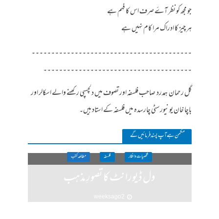
جو مجھ کو نظر آۓ صرف اس کا فہم ہے
ہر چیز کا ادراک مرا کام نہیں ہے
۔۔۔۔۔۔۔۔۔۔۔۔۔۔۔۔۔۔۔۔۔۔۔۔۔۔۔۔۔۔۔۔۔۔۔۔۔۔۔۔۔
۔۔۔۔۔۔۔۔۔۔۔۔۔۔۔۔۔۔۔۔۔۔۔۔۔۔۔۔۔۔۔۔۔۔۔۔۔۔
گل رحمان ہمدرد صاحب فلسفہ اور تصوف میں دلچسپی رکھنے والے اسکالر اور
باچا خان یونیورسٹی چارسدہ میں فلسفہ کے استاد ہیں۔
مکمن ہےآپ پسند فرمائیں گے
شخصیات وافکار
فلسفہ
مطالعہ کتب
ول ڈیورانٹ کا تصورِ مذہب
2 weeks ago