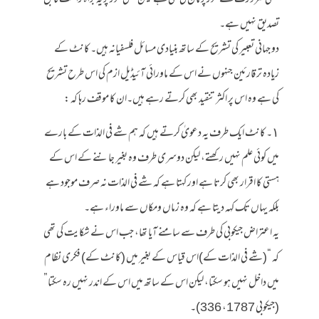
تصدیق نہیں ہے۔
دو جہانی تعبیر کی تشریح کے ساتھ بنیادی مسائل فلسفیانہ ہیں۔ کانٹ کے
زیادہ تر قارئین جنہوں نے اس کے ماورائی آئیڈیل ازم کی اس طرح تشریح
کی ہے وہ اس پر اکثر تنقید بھی کرتے رہے ہیں۔ان کا موقف رہا کہ :
١۔ کانٹ ایک طرف یہ دعویٰ کرتے ہیں کہ ہم شے فی الذات کے بارے
میں کوئی علم نہیں رکھتے، لیکن دوسری طرف وہ بغیر جاننے کے اس کے
ہستی کا اقرار بھی کرتا ہے اور کہتا ہے کہ شے فی الذات نہ صرف موجود ہے
بلکہ یہاں تک کہہ دیتا ہے کہ وہ زماں ومکاں سے ماوراء ہے۔
یہ اعتراض جیکوبی کی طرف سے سامنے آیا تھا، جب اس نے شکایت کی تھی
کہ “(شے فی الذات کے)اس قیاس کے بغیر میں (کانٹ کے) فکری نظام
میں داخل نہیں ہو سکتا، لیکن اس کے ساتھ میں اس کے اندر نہیں رہ سکتا”
(جیکوبی 1787، 336)۔