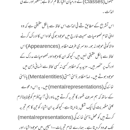
طبقوں(Classes) کے درمیان امتیاز قائم کرتا ہے; مظہر اور شے فی
الذات ۔
اس تشریح کے مطابق شے فی الذات اس لحاظ سے بالکل حقیقی ہے کہ وہ
اپنی تمام خصوصیات سمیت خارج میں موجود ہو گی خواہ اس کا ادراک کرنے
والا کوئی موجود نہ ہو۔ دوسری طرف مظاہر (Appearences) اس
لحاظ سے بالکل حقیقی نہیں ہیں، کیونکہ ان کا وجود اور خصوصیات مدرک کے
ادراک پر منحصر ہیں۔ مزید یہ کہ مظاہر کسی نہ کسی لحاظ سے انسانی ذہن میں
موجود ہوتے ہیں۔ لہذا مظاہر ذہنی ہستی(Mental entities) یا ذہنی
نمائندگی(mental representations) ہیں۔ یہ اس دعوے
کے ساتھ کہ ہم صرف ظہور کا تجربہ کرتے ہیں ماورائی آئیڈیلزم کو فینامینالزم
یعنی مظہریت کی ایک شکل بنا دیتا ہے، کیونکہ یہ ان اشیاء کو جن کا ہم تجربہ
کرتے ہیں کو محض ذہنی نمائندگی (mental representations)
تک محدود کر دیتا ہے۔ ہمارے تمام تجربات – اسپیس میں موجود اشیاء اور