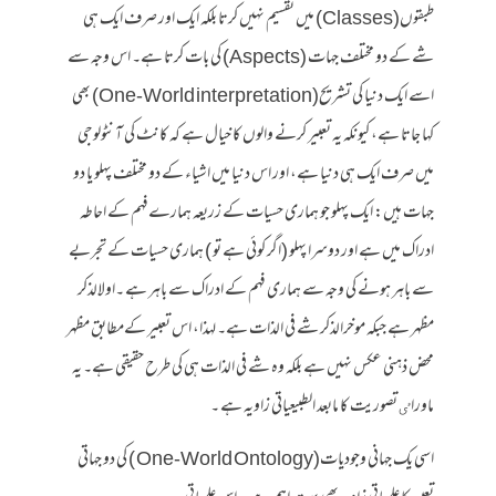
طبقوں(Classes) میں تقسیم نہیں کرتا بلکہ ایک اور صرف ایک ہی
شے کے دو مختلف جہات (Aspects) کی بات کرتا ہے۔ اس وجہ سے
اسے ایک دنیا کی تشریح(One-World interpretation) بھی
کہا جاتا ہے، کیونکہ یہ تعبیر کرنے والوں کا خیال ہے کہ کانٹ کی آنٹولوجی
میں صرف ایک ہی دنیا ہے، اور اس دنیا میں اشیاء کے دو مختلف پہلو یا دو
جہات ہیں: ایک پہلو جو ہماری حسیات کے زریعہ ہمارےفہم کے احاطہ
ادراک میں ہے اور دوسرا پہلو (اگر کوئی ہے تو ) ہماری حسیات کے تجربے
سے باہر ہونے کی وجہ سے ہماری فہم کے ادراک سے باہر ہے ۔اولالذکر
مظہر ہے جبکہ موخرالذکر شے فی الذات ہے۔ لہذا، اس تعبیر کےمطابق مظہر
محض ذہنی عکس نہیں ہے بلکہ وہ شے فی الذات ہی کی طرح حقیقی ہے۔ یہ
ماوراٸ تصوریت کا مابعد الطبیعیاتی زاویہ ہے ۔
اسی یک جہانی وجودیات(One-World Ontology ) کی دو جہاتی