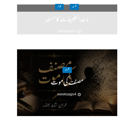
فلسفہ
کلام
مابعدالطبیعات کا مسئلہ
3 weeks ago
فلسفہ
مصنف کی موت
4 weeks ago