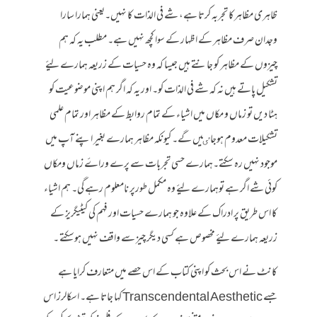
ظاہری مظاہرکا تجربہ کرتا ہے، شے فی الذات کا نہیں۔یعنی ہمارا سارا
وجدان صرف مظاہر کے اظہار کے سوا کچھ نہیں ہے۔ مطلب یہ کہ ہم
چیزوں کے مظاہر کو جانتے ہیں جیسا کہ وہ حسیات کے زریعہ ہمارے لیۓ
تشکیل پاتے ہیں نہ کہ شے فی الذات کو۔ اور یہ کہ اگر ہم اپنی موضوعیت کو
ہٹا دیں تو زماں و مکاں میں اشیاء کے تمام روابط کے مظاہر اور تمام علمی
تشکیلات معدوم ہوجاٸیں گے۔ کیونکہ مظاہر ہمارے بغیر اپنے آپ میں
موجود نہیں رہ سکتے۔ہمارے حسی تجربات سے پرے وراۓ زماں ومکاں
کوئی شے اگر ہے توہمارے لیۓ وہ مکمل طورپر نامعلوم رہے گی۔ ہم اشیاء
کا اس طریق پر ادراک کے علاوہ جو ہمارے حسیات اور فہم کی کیٹیگریز کے
زریعہ ہمارے لیۓ مخصوص ہے کسی دیگر چیز سے واقف نہیں ہوسکتے ۔
کانٹ نے اس بحث کو اپنی کتاب کے اس حصے میں متعارف کرایا ہے
جسے Transcendental Aesthetic کہا جاتا ہے۔ اسکالرز اس