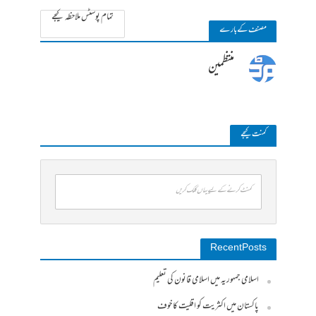
تمام پوسٹس ملاحظہ کیجے
مصنف کے بارے
منتظمین
کمنت کیجے
کمنٹ کرنے کے لیے یہاں کلک کریں
Recent Posts
اسلامی جمہوریہ میں اسلامی قانون کی تعلیم
پاکستان میں اکثریت کو اقلیت کا خوف