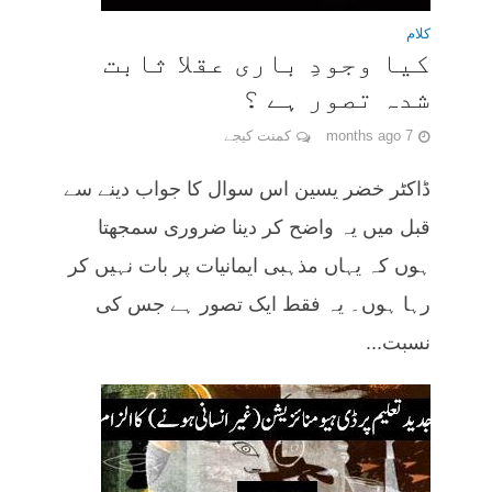
کلام
کیا وجودِ باری عقلا ثابت
شدہ تصور ہے ؟
7 months ago
کمنت کیجے
ڈاکٹر خضر یسین اس سوال کا جواب دینے سے
قبل میں یہ واضح کر دینا ضروری سمجھتا
ہوں کہ یہاں مذہبی ایمانیات پر بات نہیں کر
رہا ہوں۔ یہ فقط ایک تصور ہے جس کی
نسبت...