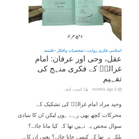
اسلامی فکری روایت
•
شخصیات وافکار
•
فلسفہ
عقل، وحی اور عرفان: امام
غزالیؒ کے فکری منہج کی
تفہیم
6 months ago
کمنت کیجے
وحید مراد امام غزالیؒ کی تشکیک کے
محرکات کچھ بھی رہے ہوں لیکن ان کا بنیادی
سوال محض یہ نہیں تھا کہ کیا مانا جائے؟
بلکہ یہ تھا کہ کیسے جانا جائے؟ یعنی ان کا...