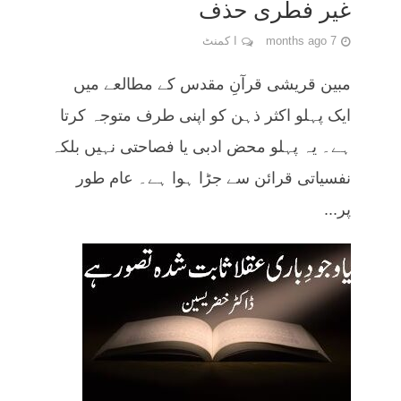
غیر فطری حذف
7 months ago
ا کمنٹ
مبین قریشی قرآنِ مقدس کے مطالعے میں
ایک پہلو اکثر ذہن کو اپنی طرف متوجہ کرتا
ہے۔ یہ پہلو محض ادبی یا فصاحتی نہیں بلکہ
نفسیاتی قرائن سے جڑا ہوا ہے۔ عام طور
پر...