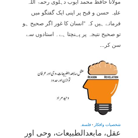
مولانا حافظ محمد ایوب دہلوی رحمۃ اللہ
علیہ حسن و قبح پر اپنی ایک گفتگو میں
فرماتے ہیں کہ ”انسان کا غور اگر صحیح ہو
تو صحیح نتیجہ پر پہنچتا ہے۔ استادوں سے
سن کر...
شخصیات وافکار
•
فلسفہ
عقل، مابعدالطبیعات، وحی اور