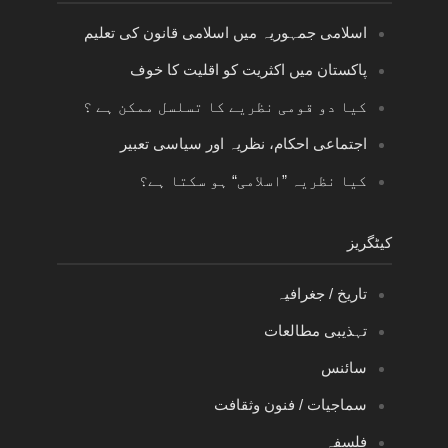
اسلامی جمہوریہ میں اسلامی قانون کی تعلیم
پاکستان میں اکثریت کو اقلیت کا خوف
کیا دو قومی نظریے کا تسلسل ممکن ہے ؟
اجتماعی احکام، نظریہ اور سیاسی تعبیر
کیا نظریہ ”اسلامی“ ہو سکتا ہے؟
کیٹگریز
تاریخ / جغرافیہ
تہذیبی مطالعات
سائنس
سماجیات / فنون وثقافت
فلسفہ