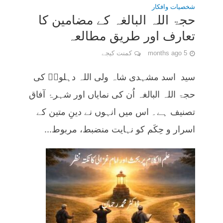
شخصیات وافکار
حجۃ اللہ البالغہ کے مضامین کا
تعارف اور طریق مطالعہ
5 months ago
کمنت کیجے
سید اسد مشہدی شاہ ولی اللہ دہلویؒ کی
حجۃ اللہ البالغہ اُن کی نمایاں اور شہرۂ آفاق
تصنیف ہے۔ اس میں انہوں نے دینِ متین کے
اسرار و حِکَم کو نہایت منضبط، مربوط...