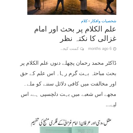
شخصیات وافکار
•
کلام
علم الکلام پر بحث اور امام
غزالی کا نکتہ نظر
6 months ago
کمنت کیجے
ڈاکٹر محمد رحمان پچھلے دنوں علم الکلام پر
بحث مباحثہ بہت گرم رہا۔ اس علم کے حق
اور مخالفت میں کافی دلائل سننے کو ملے۔
مجھے اس شعبے میں بہت دلچسپی ہے، اس
لیے...