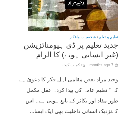
تعلیم و تعلم
•
شخصیات وافکار
جدید تعلیم پر ڈی ہیومنائزیشن
(غیر انسانی ہونے) کا الزام
7 months ago
کمنت کیجے
وحید مراد بعض مقامی اہل فکر کا دعویٰ ہے
کہ ” تعلیم عامہ کی پیدا کردہ عقل مکمل
طور مفاد اور تکاثر کے تابع ہوتی ہے۔ اس
کےنزدیک انسانی داخلیت بھی ایک ایسا...