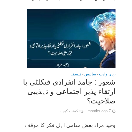
زبان وادب
•
سائنس
•
فلسفہ
شعور : جامد انفرادی فیکلٹی یا
ارتقاء پذیر اجتماعی و تہذیبی
صلاحیت؟
7 months ago
کمنت کیجے
وحید مراد بعض مقامی اہل فکر کا موقف