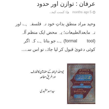
عرفان : توازن اور حدود
5 months ago
کمنت کیجے
وحید مراد منطق بذاتِ خود نہ فلسفہ ہے اور
نہ مابعدالطبیعات؛ یہ محض ایک منظم آلہ
(formal tool) ہے جو بتاتا ہے کہ اگر
کوئی دعویٰ قبول کر لیا جائے تو اس سے...